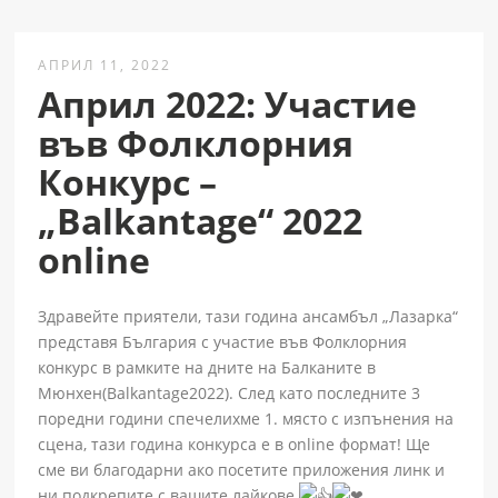
АПРИЛ 11, 2022
Април 2022: Участие
във Фолклорния
Конкурс –
„Balkantage“ 2022
online
Здравейте приятели, тази година ансамбъл „Лазарка“
представя България с участие във Фолклорния
конкурс в рамките на дните на Балканите в
Мюнхен(Balkantage2022). След като последните 3
поредни години спечелихме 1. място с изпънения на
сцена, тази година конкурса е в online формат!
Ще
сме ви благодарни ако посетите приложения линк и
ни подкрепите с вашите лайкове