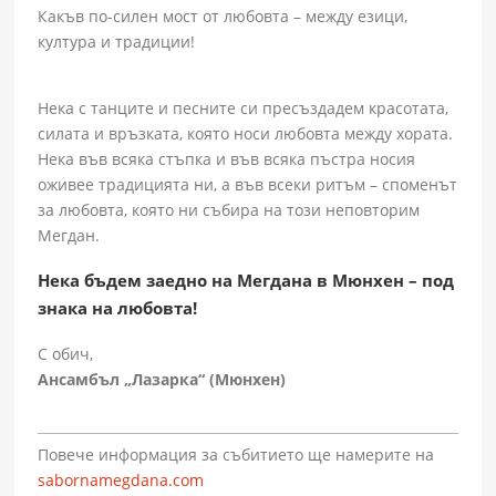
Какъв по-силен мост от любовта – между езици,
култура и традиции!
Нека с танците и песните си пресъздадем красотата,
силата и връзката, която носи любовта между хората.
Нека във всяка стъпка и във всяка пъстра носия
оживее традицията ни, а във всеки ритъм – споменът
за любовта, която ни събира на този неповторим
Мегдан.
Нека бъдем заедно на Мегдана в Мюнхен – под
знака на любовта!
С обич,
Ансамбъл „Лазарка“ (Мюнхен)
Повече информация за събитието ще намерите на
sabornamegdana.com