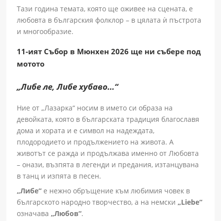
Тази година темата, която ще оживее на сцената, е
любовта в българския фолклор – в цялата ѝ пъстрота
и многообразие.
11-ият Събор в Мюнхен 2026 ще ни събере под
мотото
„Либе ле, Либе хубаво…“
Ние от „Лазарка“ носим в името си образа на
девойката, която в българската традиция благославя
дома и хората и е символ на надеждата,
плодородието и продължението на живота. А
животът се ражда и продължава именно от Любовта
– онази, възпята в легенди и предания, изтанцувана
в танц и изпята в песен.
„Либе“
е нежно обръщение към любимия човек в
българското народно творчество, а на немски
„Liebe“
означава
„Любов“
.