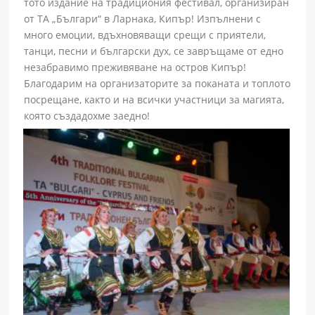
тото издание на традициония фестивал, организиран
от ТА „Българи“ в Ларнака, Кипър! Изпълнени с
много емоции, вдъхновяващи срещи с приятели,
танци, песни и български дух, се завръщаме от едно
незабравимо преживяване на остров Кипър!
Благодарим на организаторите за поканата и топлото
посрещане, както и на всички участници за магията,
която създадохме заедно!