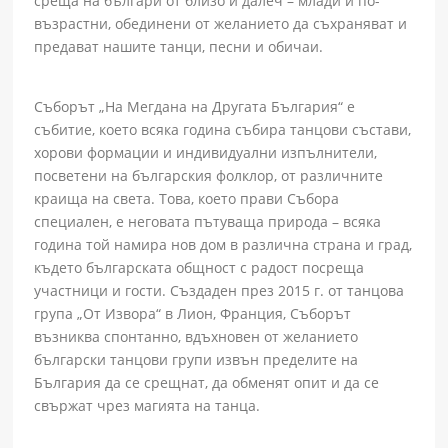
среща на българи от близо и далеч – млади и по-
възрастни, обединени от желанието да съхраняват и
предават нашите танци, песни и обичаи.
Съборът „На Мегдана на Другата България“ е
събитие, което всяка година събира танцови състави,
хорови формации и индивидуални изпълнители,
посветени на българския фолклор, от различните
краища на света. Това, което прави Събора
специален, е неговата пътуваща природа – всяка
година той намира нов дом в различна страна и град,
където българската общност с радост посреща
участници и гости. Създаден през 2015 г. от танцова
група „От Извора“ в Лион, Франция, Съборът
възниква спонтанно, вдъхновен от желанието
български танцови групи извън пределите на
България да се срещнат, да обменят опит и да се
свържат чрез магията на танца.