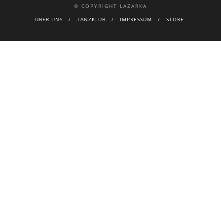
© COPYRIGHT LAZARKA
ÜBER UNS
TANZKLUB
IMPRESSUM
STORE