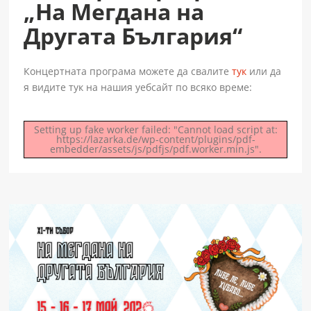
„На Мегдана на
Другата България“
Концертната програма можете да свалите
тук
или да
я видите тук на нашия уебсайт по всяко време:
Setting up fake worker failed: "Cannot load script at:
https://lazarka.de/wp-content/plugins/pdf-
embedder/assets/js/pdfjs/pdf.worker.min.js".