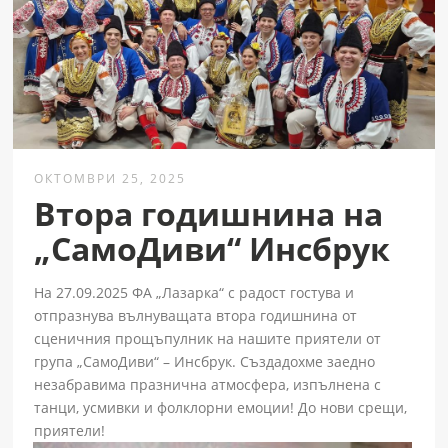
ОКТОМВРИ 25, 2025
Втора годишнина на
„СамоДиви“ Инсбрук
На 27.09.2025 ФА „Лазарка“ с радост гостува и
отпразнува вълнуващата втора годишнина от
сценичния прощъпулник на нашите приятели от
група „СамоДиви“ – Инсбрук. Създадохме заедно
незабравима празнична атмосфера, изпълнена с
танци, усмивки и фолклорни емоции! До нови срещи,
приятели!