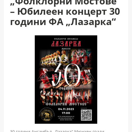
„Фолклорни Мостове“
– Юбилеен концерт 30
години ФА „Лазарка“
30 години Ансамбъл „Лазарка“ Мюнхен гради