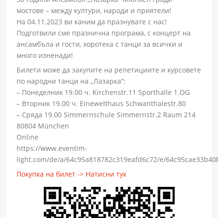
мостове – между култури, народи и приятели!
На 04.11.2023 ви каним да празнувате с нас!
Подготвили сме празнична програма, с концерт на
ансамбъла и гости, хоротека с танци за всички и
много изненади!
Билети може да закупите на репетициите и курсовете
по народни танци на „Лазарка“:
– Понеделник 19.00 ч. Kirchenstr.11 Sporthalle 1.OG
– Вторник 19.00 ч. Einewelthaus Schwanthalestr.80
– Сряда 19.00 Simmernschule Simmernstr.2 Raum 214
80804 München
Online
https://www.eventim-
light.com/de/a/64c95a818782c319eafd6c72/e/64c95cae33b4
Покупка на билет -> Натисни тук