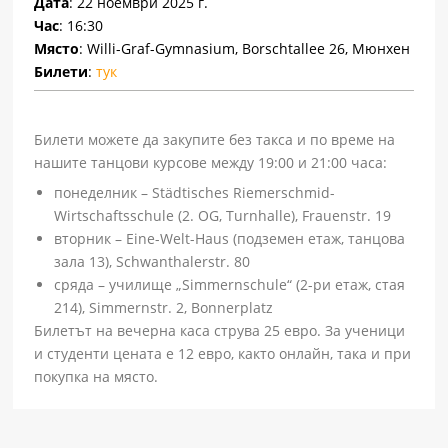
Дата
: 22 ноември 2025 г.
Час
: 16:30
Място
: Willi-Graf-Gymnasium, Borschtallee 26, Mюнхен
Билети
:
тук
Билети можете да закупите без такса и по време на
нашите танцови курсове между 19:00 и 21:00 часа:
понеделник – Städtisches Riemerschmid-
Wirtschaftsschule (2. OG, Turnhalle), Frauenstr. 19
вторник – Eine-Welt-Haus (подземен етаж, танцова
зала 13), Schwanthalerstr. 80
сряда – училище „Simmernschule“ (2-ри етаж, стая
214), Simmernstr. 2, Bonnerplatz
Билетът на вечерна каса струва 25 евро. За ученици
и студенти цената е 12 евро, както онлайн, така и при
покупка на място.