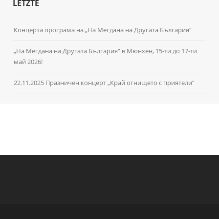
LETZTE
Концерта програма на „На Мегдана на Другата България“
„На Мегдана на Другата България“ в Мюнхен, 15-ти до 17-ти
май 2026!
22.11.2025 Празничен концерт „Край огнището с приятели“