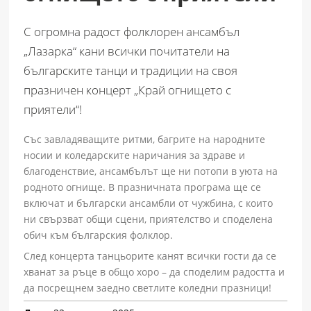
С огромна радост фолклорен ансамбъл
„Лазарка“ кани всички почитатели на
българските танци и традиции на своя
празничен концерт „Край огнището с
приятели“!
Със завладяващите ритми, багрите на народните
носии и коледарските наричания за здраве и
благоденствие, ансамбълът ще ни потопи в уюта на
родното огнище. В празничната програма ще се
включат и български ансамбли от чужбина, с които
ни свързват общи сцени, приятелство и споделена
обич към българския фолклор.
След концерта танцьорите канят всички гости да се
хванат за ръце в общо хоро – да споделим радостта и
да посрещнем заедно светлите коледни празници!