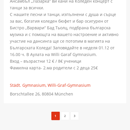
Ансамбъл „Лазарка“ ви кани на Коледен концерт с
танци за всички.
С нашите песни и танци, изпълнени с душа и сърце
за вас, богатия коледен бюфет и бар осигурен от
Бистро „Варвари“ Бад Тьолц, подбрана българска
музика и с помощта на вашето настроение и активно
участие на дансинга ще се потопим в магията на
Българската Коледа! Заповядайте в неделя 01.12 от
16.00 ч. В Аулата на Willi Garaf Gymnasium.
Вход – възрастни 12 € / 8€ ученици
Фамилна карта- 2.ма родители с 2 деца 25€
Städt. Gymnasium, Willi-Graf-Gymnasium
Borschtallee 26, 80804 München
1
2
3