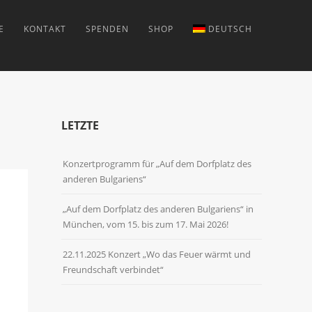
E
KONTAKT
SPENDEN
SHOP
DEUTSCH
LETZTE
Konzertprogramm für „Auf dem Dorfplatz des
anderen Bulgariens“
„Auf dem Dorfplatz des anderen Bulgariens“ in
München, vom 15. bis zum 17. Mai 2026!
22.11.2025 Konzert „Wo das Feuer wärmt und
Freundschaft verbindet“