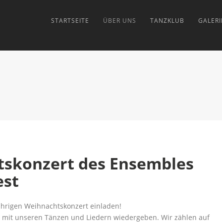
STARTSEITE
ÜBER UNS
TANZKLUB
GALERI
tskonzert des Ensembles
est
ährigen Weihnachtskonzert einladen!
 mit unseren Tänzen und Liedern wiedergeben. Wir zählen auf