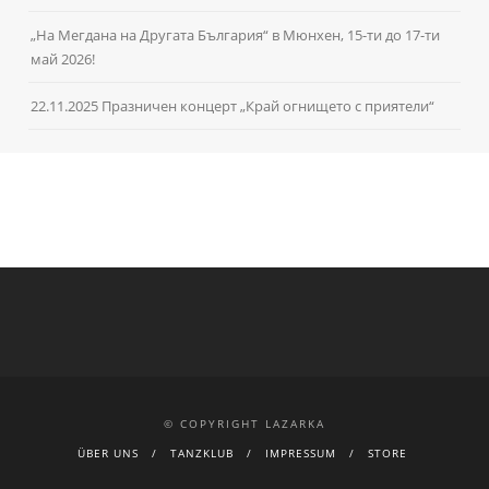
„На Мегдана на Другата България“ в Мюнхен, 15-ти до 17-ти
май 2026!
22.11.2025 Празничен концерт „Край огнището с приятели“
© COPYRIGHT LAZARKA
ÜBER UNS
TANZKLUB
IMPRESSUM
STORE