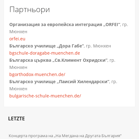
Партньори
Организация за eвропейска интеграция „ORFEI“
, гр.
Мюнхен
orfei.eu
Българско училище „Дора Габе“
, гр. Мюнхен
bgschule-doragabe-muenchen.de
Българска църква „Св.Климент Охридски“
, гр.
Мюнхен
bgorthodox-muenchen.de/
Българско училище „Паисий Хилендарски“
, гр.
Мюнхен
bulgarische-schule-muenchen.de/
LETZTE
Концерта програма на „На Мегдана на Другата България“