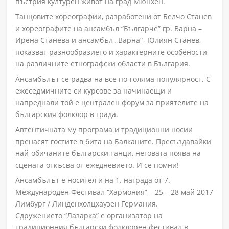
пъстрия културен живот на град Мюнхен.
Танцовите хореографии, разработени от Белчо Станев
и хореографите на ансамбъл “Българче” гр. Варна –
Ирена Станева и ансамбъл „Варна“- Юлиян Станев,
показват разнообразието и характерните особености
на различните етнографски области в България.
Ансамбълът се радва на все по-голяма популярност. С
ежеседмичните си курсове за начинаещи и
напреднали той е централен форум за приятелите на
българския фолклор в града.
Автентичната му програма и традиционни носии
пренасят гостите в бита на Балканите. Пресъздавайки
най-обичаните български танци, неговата поява на
сцената откъсва от ежедневието. И се помни!
Ансамбълът е носител и на 1. награда от 7.
Международен Фестивал “Хармония” – 25 – 28 май 2017
Лимбург / Линденхолцхаузен Германия.
Сдружението “Лазарка” е организатор на
традиционния български фолклорен фестивал в