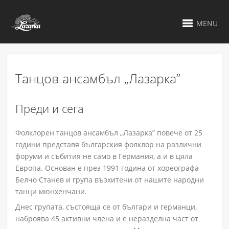
MENU
Tанцов ансамбъл „Лазарка”
Преди и сега
Фолклорен танцов ансамбъл „Лазарка” повече от 25
години представя българския фолклор на различни
форуми и събития не само в Германия, а и в цяла
Европа. Основан е през 1991 година от хореографа
Белчо Станев и група възхитени от нашите народни
танци мюнхенчани.
Днес групата, състояща се от българи и германци,
наброява 45 активни члена и е неразделна част от