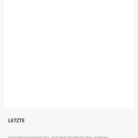
LETZTE
Konzertprogramm für „Auf dem Dorfplatz des anderen