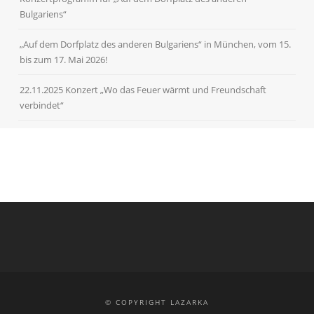
Bulgariens“
„Auf dem Dorfplatz des anderen Bulgariens“ in München, vom 15.
bis zum 17. Mai 2026!
22.11.2025 Konzert „Wo das Feuer wärmt und Freundschaft
verbindet“
© COPYRIGHT LAZARKA